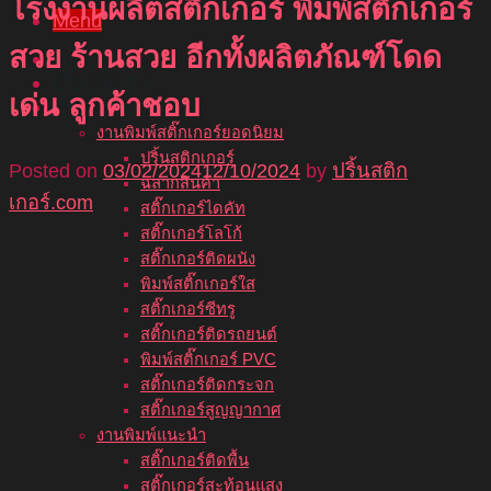
โรงงานผลิตสติ๊กเกอร์ พิมพ์สติ๊กเกอร์
Menu
สวย ร้านสวย อีกทั้งผลิตภัณฑ์โดด
หน้าแรก
เกี่ยวกับเรา
เด่น ลูกค้าชอบ
บริการของเรา
งานพิมพ์สติ๊กเกอร์ยอดนิยม
ปริ้นสติกเกอร์
Posted on
03/02/2024
12/10/2024
by
ปริ้นสติก
ฉลากสินค้า
เกอร์.com
สติ๊กเกอร์ไดคัท
สติ๊กเกอร์โลโก้
สติ๊กเกอร์ติดผนัง
พิมพ์สติ๊กเกอร์ใส
สติ๊กเกอร์ซีทรู
สติ๊กเกอร์ติดรถยนต์
พิมพ์สติ๊กเกอร์ PVC
สติ๊กเกอร์ติดกระจก
สติ๊กเกอร์สูญญากาศ
งานพิมพ์แนะนำ
สติ๊กเกอร์ติดพื้น
สติ๊กเกอร์สะท้อนแสง