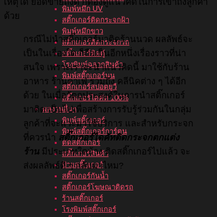
เหตุใด ยอดขายถึงดี ก็ต้องดูแนวคิดในการเข้าถึงลูกค้า
พิมพ์หมึก UV
ด้วย
สติ๊กเกอร์ติดกระจกฝ้า
พิมพ์หมึกขาว
กรณีไม่นำสติ๊กเกอร์มาติดร้านนวด ผลลัพธ์จะ
สติ๊กเกอร์ติดกระจกรถ
เป็นในเรื่องใด ก็ถือเป็นอีกหนึ่งเรื่องราวที่น่า
สติ๊กเกอร์ติดตู้
โรงพิมพ์ฉลากสินค้า
สนใจ เพราะเราจะนำแนวคิดนี้ มาใช้กับร้าน
พิมพ์สติ๊กเกอร์นูน
อาหาร ร้านคาเฟ่ รวมถึง คลีนิคต่าง ๆ ได้อีก
สติ๊กเกอร์สปอตยูวี
ด้วย ในเมื่อวัตถุประสงค์ในการนำสติ๊กเกอร์
สติ๊กเกอร์ไดคัท 100%
มาติด เป็นไปเพื่อสร้างการรับรู้ร่วมกันในกลุ่ม
ผลงานอื่นๆ
พิมพ์สติ๊กเกอร์
ลูกค้าที่จะแวะมาใช้บริการ และสำหรับกระจก
พิมพ์สติ๊กเกอร์การ์ตูน
ที่ควรนำ
สติ๊กเกอร์ไดคัทติดกระจกตกแต่ง
ตัดสติ๊กเกอร์
ร้าน
มีประเภทใดบ้าง ติดสติ๊กเกอร์ไปแล้ว จะ
สติ๊กเกอร์สินค้า
ส่งผลลัพธ์ดี ๆ กลับมาไหม?
ป้ายสติ๊กเกอร์
สติ๊กเกอร์กันน้ำ
สติ๊กเกอร์โฆษณาติดรถ
ร้านสติ๊กเกอร์
โรงพิมพ์สติ๊กเกอร์