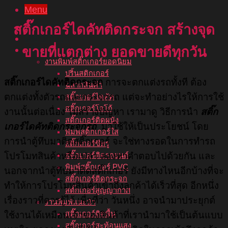
Menu
หน้าแรก
สติ๊กเกอร์ไดคัทติดกระจก
สร้างจุด
เกี่ยวกับเรา
บริการของเรา
ขายที่แตกต่าง ยอดขายดีทุกวัน
งานพิมพ์สติ๊กเกอร์ยอดนิยม
ปริ้นสติกเกอร์
สติ๊กเกอร์ไดคัทติดกระจก
การจะตกแต่งรถทั้งที ต้อง
ฉลากสินค้า
ตกแต่งทั้งตัวรถและกระจกรถ แต่จะทำอย่างไรให้การใช้
สติ๊กเกอร์ไดคัท
สติ๊กเกอร์โลโก้
งานนั้นต่อเนื่อง ไม่สร้างปัญหา เรามาดู วิธีการนำ
สติ๊ก
สติ๊กเกอร์ติดผนัง
เกอร์ไดคัทติดกระจกรถ
มาใช้ให้เป็นประโยชน์ โดย
พิมพ์สติ๊กเกอร์ใส
การนำตู้ทึบมาติดสติ๊กเกอร์ จะใช่ทางรอดในการทำรถ
สติ๊กเกอร์ซีทรู
โปรโมทสินค้าหรือเปล่า ลองหาคำตอบไปด้วยกัน และ
สติ๊กเกอร์ติดรถยนต์
พิมพ์สติ๊กเกอร์ PVC
นอกจากนำตู้ทึบมาติดสติ๊กเกอร์ ยังมีทางไหนอีกบ้างที่จะ
สติ๊กเกอร์ติดกระจก
ทำให้การโปรโมทสินค้าเข้าถึงลูกค้าได้เร็วที่สุด อีกหนึ่ง
สติ๊กเกอร์สูญญากาศ
เรื่องราวที่ควรรู้ไว้ เพื่อที่ว่า วันหนึ่ง อาจนำมาประยุกต์
งานพิมพ์แนะนำ
สติ๊กเกอร์ติดพื้น
ใช้งานได้เหมือนเจ้าของสินค้าที่เรานำมาใช้เป็นต้นแบบ
สติ๊กเกอร์สะท้อนแสง