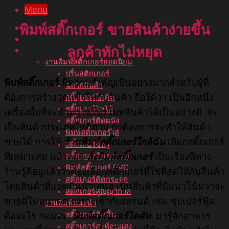
Menu
หน้าแรก
พิมพ์สติ๊กเกอร์
ขายสินค้าง่ายขึ้น
เกี่ยวกับเรา
บริการของเรา
ลูกค้าทักไม่หยุด
งานพิมพ์สติ๊กเกอร์ยอดนิยม
ปริ้นสติกเกอร์
พิมพ์สติ๊กเกอร์
มีความสำคัญเป็นอย่างมากสำหรับผู้ที่
ฉลากสินค้า
ต้องการสร้างจุดแข็งให้กับสินค้า ถือได้ว่า เป็นอีกหนึ่ง
สติ๊กเกอร์ไดคัท
สติ๊กเกอร์โลโก้
เครื่องมือที่จะนำมาใช้โปรโมทสินค้าได้เป็นอย่างดี จะ
สติ๊กเกอร์ติดผนัง
เป็นสินค้าประเภทใดก็ตาม ถ้าต้องการจะทำให้สินค้า
พิมพ์สติ๊กเกอร์ใส
ขายได้ การให้
ร้านพิมพ์สติ๊กเกอร์ใกล้ฉัน
เลือกสติ๊กเกอร์
สติ๊กเกอร์ซีทรู
ที่เหมาะสม แล้วค่อย
สั่งพิมพ์สติ๊กเกอร์
เป็นเรื่องที่ทาง
สติ๊กเกอร์ติดรถยนต์
พิมพ์สติ๊กเกอร์ PVC
ร้านรู้ดีอยู่แล้วว่าต้องเลือกสติ๊กเกอร์ที่ใช่ที่สุดให้กับสินค้า
สติ๊กเกอร์ติดกระจก
โดยสินค้าที่แอดมินนำเสนอ เป็นสินค้าที่มีแนวโน้มว่าจะ
สติ๊กเกอร์สูญญากาศ
ขายดีในอนาคต เพราะเข้ากับเทรนด์ เช่น ซุปเปอร์ฟู๊ด
งานพิมพ์แนะนำ
สติ๊กเกอร์ติดพื้น
คืออะไร ก่อนจะ
พิมพ์สติ๊กเกอร์ไดคัท
มารู้จักอาหาร
สติ๊กเกอร์สะท้อนแสง