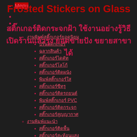
Menu
Frosted Stickers on Glass
หน้าแรก
เกี่ยวกับเรา
สติ๊กเกอร์ติดกระจกฝ้า
ใช้งานอย่างรู้วิธี
บริการของเรา
งานพิมพ์สติ๊กเกอร์ยอดนิยม
เปิดร้านแล้วรุ่ง ยอดขายปัง ขยายสาขา
ปริ้นสติกเกอร์
ฉลากสินค้า
ได้
สติ๊กเกอร์ไดคัท
สติ๊กเกอร์โลโก้
สติ๊กเกอร์ติดผนัง
พิมพ์สติ๊กเกอร์ใส
สติ๊กเกอร์ซีทรู
สติ๊กเกอร์ติดรถยนต์
พิมพ์สติ๊กเกอร์ PVC
สติ๊กเกอร์ติดกระจก
สติ๊กเกอร์สูญญากาศ
งานพิมพ์แนะนำ
สติ๊กเกอร์ติดพื้น
สติ๊กเกอร์สะท้อนแสง