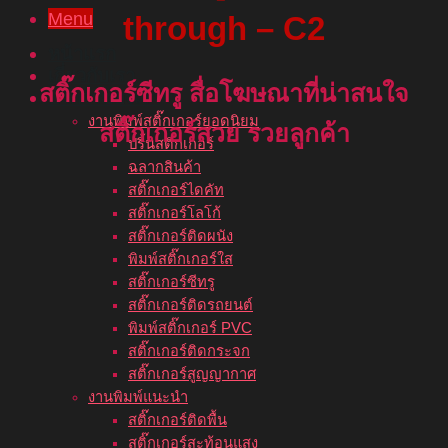
Menu
through – C2
หน้าแรก
เกี่ยวกับเรา
สติ๊กเกอร์ซีทรู
สื่อโฆษณาที่น่าสนใจ
บริการของเรา
งานพิมพ์สติ๊กเกอร์ยอดนิยม
สติ๊กเกอร์สวย รวยลูกค้า
ปริ้นสติกเกอร์
ฉลากสินค้า
สติ๊กเกอร์ไดคัท
สติ๊กเกอร์โลโก้
สติ๊กเกอร์ติดผนัง
พิมพ์สติ๊กเกอร์ใส
สติ๊กเกอร์ซีทรู
สติ๊กเกอร์ติดรถยนต์
พิมพ์สติ๊กเกอร์ PVC
สติ๊กเกอร์ติดกระจก
สติ๊กเกอร์สูญญากาศ
งานพิมพ์แนะนำ
สติ๊กเกอร์ติดพื้น
สติ๊กเกอร์สะท้อนแสง