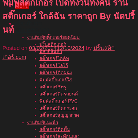
พิมพ์สติ๊กเกอร์ เปิดทั้งวันทั้งคืน ร้าน
Menu
สติ๊กเกอร์ ใกล้ฉัน ราคาถูก By นัดปริ้
หน้าแรก
เกี่ยวกับเรา
นท์
บริการของเรา
งานพิมพ์สติ๊กเกอร์ยอดนิยม
ปริ้นสติกเกอร์
Posted on
03/02/2024
12/10/2024
by
ปริ้นสติก
ฉลากสินค้า
เกอร์.com
สติ๊กเกอร์ไดคัท
สติ๊กเกอร์โลโก้
สติ๊กเกอร์ติดผนัง
พิมพ์สติ๊กเกอร์ใส
สติ๊กเกอร์ซีทรู
สติ๊กเกอร์ติดรถยนต์
พิมพ์สติ๊กเกอร์ PVC
สติ๊กเกอร์ติดกระจก
สติ๊กเกอร์สูญญากาศ
งานพิมพ์แนะนำ
สติ๊กเกอร์ติดพื้น
สติ๊กเกอร์สะท้อนแสง