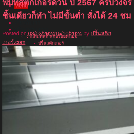
พิมพ์สติ๊กเกอร์ด่วน ปี 2567 ครบวงจร
Menu
ชิ้นเดียวก็ทำ ไม่มีขั้นต่ำ สั่งได้ 24 ชม
หน้าแรก
เกี่ยวกับเรา
บริการของเรา
Posted on
03/02/2024
15/10/2024
by
ปริ้นสติก
งานพิมพ์สติ๊กเกอร์ยอดนิยม
เกอร์.com
ปริ้นสติกเกอร์
ฉลากสินค้า
สติ๊กเกอร์ไดคัท
สติ๊กเกอร์โลโก้
สติ๊กเกอร์ติดผนัง
พิมพ์สติ๊กเกอร์ใส
สติ๊กเกอร์ซีทรู
สติ๊กเกอร์ติดรถยนต์
พิมพ์สติ๊กเกอร์ PVC
สติ๊กเกอร์ติดกระจก
สติ๊กเกอร์สูญญากาศ
งานพิมพ์แนะนำ
สติ๊กเกอร์ติดพื้น
สติ๊กเกอร์สะท้อนแสง