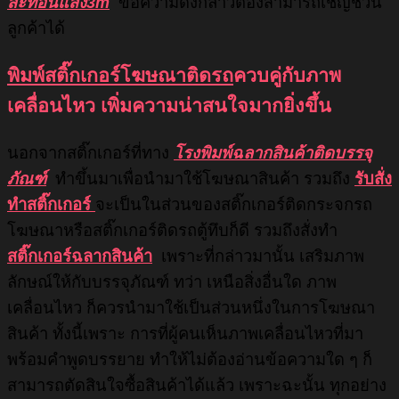
สะท้อนแสง3m
ข้อความดังกล่าวต้องสามารถเชิญชวน
ลูกค้าได้
พิมพ์สติ๊กเกอร์โฆษณาติดรถ
ควบคู่กับ
ภาพ
เคลื่อนไหว เพิ่มความน่าสนใจมากยิ่งขึ้น
นอกจากสติ๊กเกอร์ที่ทาง
โรงพิมพ์ฉลากสินค้าติดบรรจุ
ภัณฑ์
ทำขึ้นมาเพื่อนำมาใช้โฆษณาสินค้า รวมถึง
รับสั่ง
ทำสติ๊กเกอร์
จะเป็นในส่วนของสติ๊กเกอร์ติดกระจกรถ
โฆษณาหรือสติ๊กเกอร์ติดรถตู้ทึบก็ดี รวมถึงสั่งทำ
สติ๊กเกอร์ฉลากสินค้า
เพราะที่กล่าวมานั้น เสริมภาพ
ลักษณ์ให้กับบรรจุภัณฑ์ ทว่า เหนือสิ่งอื่นใด ภาพ
เคลื่อนไหว ก็ควรนำมาใช้เป็นส่วนหนึ่งในการโฆษณา
สินค้า ทั้งนี้เพราะ การที่ผู้คนเห็นภาพเคลื่อนไหวที่มา
พร้อมคำพูดบรรยาย ทำให้ไม่ต้องอ่านข้อความใด ๆ ก็
สามารถตัดสินใจซื้อสินค้าได้แล้ว เพราะฉะนั้น ทุกอย่าง