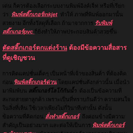
เด่น ก็ควรต้องเลือกระบบงานพิมพ์อิงค์เจ็ท หรือที่เรียก
ว่า
พิมพ์สติ๊กเกอร์inkjet
ทำให้ ภาพที่พิมพ์ออกมานั้น
สวยงาม อีกทั้งวัสดุที่เลือก ถ้ามาจากการ
รับพิมพ์
สติ๊กเกอร์pvc
ก็ยิ่งทำให้ภาพประกอบสินค้าสวยขึ้น
ตัดสติ๊กเกอร์ตกแต่งร้าน
ต้องมีข้อความสื่อสาร
ที่ดูเชิญชวน
การคิดแคปชั่นเด็ดๆ เป็นหน้าที่เจ้าของสินค้า ที่ต้องคิด
ก่อน
พิมพ์สติ๊กเกอร์ด่วน
โดยแคปชั่นดังกล่าวนั้น เมื่อนำ
มาพิมพ์บน
สติ๊กเกอร์โลโก้กันน้ำ
ต้องเป็นข้อความที่
สะกดสายตาลูกค้า เพราะเป็นที่ทราบกันดีว่า ความสนใจ
ในสิ่งที่เห็น ใช้เวลาเพียงไม่กี่วินาทีเท่านั้น ดังนั้น
ข้อความที่คิดก่อน
สั่งทำสติ๊กเกอร์
ถึงค่อนข้างมีความ
สำคัญเป็นอย่างมาก และต่อให้เป็นการ
พิมพ์สติ๊กเกอร์