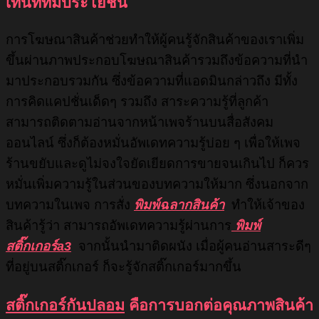
เทนท์ที่มีประโยชน์
การโฆษณาสินค้าช่วยทำให้ผู้คนรู้จักสินค้าของเราเพิ่ม
ขึ้นผ่านภาพประกอบโฆษณาสินค้ารวมถึงข้อความที่นำ
มาประกอบรวมกัน ซึ่งข้อความที่แอดมินกล่าวถึง มีทั้ง
การคิดแคปชั่นเด็ดๆ รวมถึง สาระความรู้ที่ลูกค้า
สามารถติดตามอ่านจากหน้าเพจร้านบนสื่อสังคม
ออนไลน์ ซึ่งก็ต้องหมั่นอัพเดทความรู้บ่อย ๆ เพื่อให้เพจ
ร้านขยับและดูไม่จงใจยัดเยียดการขายจนเกินไป ก็ควร
หมั่นเพิ่มความรู้ในส่วนของบทความให้มาก ซึ่งนอกจาก
บทความในเพจ การสั่ง
พิมพ์ฉลากสินค้า
ทำให้เจ้าของ
สินค้ารู้ว่า สามารถอัพเดทความรู้ผ่านการ
พิมพ์
สติ๊กเกอร์a3
จากนั้นนำมาติดผนัง เมื่อผู้คนอ่านสาระดีๆ
ที่อยู่บนสติ๊กเกอร์ ก็จะรู้จักสติ๊กเกอร์มากขึ้น
สติ๊กเกอร์กันปลอม
คือการบอกต่อคุณภาพสินค้า