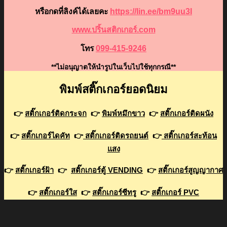
หรือกดที่ลิงค์ได้เลยคะ
https://lin.ee/bm9uu3I
www.ปริ้นสติกเกอร์.com
โทร
099-415-9246
**ไม่อนุญาตให้นำรูปในเว็บไปใช้ทุกกรณี**
พิมพ์สติ๊กเกอร์ยอดนิยม
👉
สติ๊กเกอร์ติดกระจก
👉
พิมพ์หมึกขาว
👉
สติ๊กเกอร์ติดผนัง
👉
สติ๊กเกอร์ไดคัท
👉
สติ๊กเกอร์ติดรถยนต์
👉
สติ๊กเกอร์สะท้อน
แสง
👉
สติ๊กเกอร์ฝ้า
👉
สติ๊กเกอร์ตู้ VENDING
👉
สติ๊กเกอร์สูญญากาศ
👉
สติ๊กเกอร์ใส
👉
สติ๊กเกอร์ซีทรู
👉
สติ๊กเกอร์ PVC