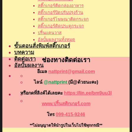
สติ๊กเกอร์ติดกล่องอาหาร
สติ๊กเกอร์ปิดปรับปรุงร้าน
สติ๊กเกอร์โฆษณาติดกระจก
สติ๊กเกอร์ติดประตูกระจก
ปริ้นแคนวาส
อัลบั้มผลงานทั้งหมด
ขั้นตอนสั่งพิมพ์สติ๊กเกอร์
บทความ
ติดต่อเรา
ช่องทางติดต่อเรา
อัลบั้มผลงาน
อีเมล
nattprint@gmail.com
ไลน์
@nattprint
(มี@ด้วยนะคะ)
หรือกดที่ลิงค์ได้เลยคะ
https://lin.ee/bm9uu3I
www.ปริ้นสติกเกอร์.com
โทร
099-415-9246
**ไม่อนุญาตให้นำรูปในเว็บไปใช้ทุกกรณี**