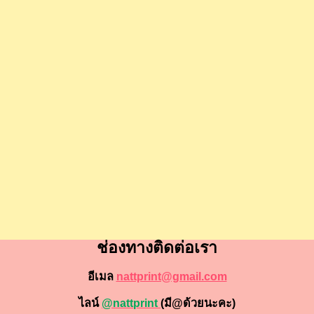
ช่องทางติดต่อเรา
อีเมล
nattprint@gmail.com
ไลน์
@nattprint
(มี@ด้วยนะคะ)