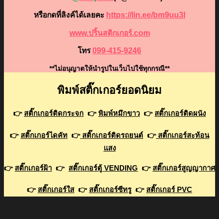
หรือกดที่ลิงค์ได้เลยคะ
https://lin.ee/bm9uu3I
www.ปริ้นสติกเกอร์.com
โทร
099-415-9246
**ไม่อนุญาตให้นำรูปในเว็บไปใช้ทุกกรณี**
พิมพ์สติ๊กเกอร์ยอดนิยม
👉
สติ๊กเกอร์ติดกระจก
👉
พิมพ์หมึกขาว
👉
สติ๊กเกอร์ติดผนัง
👉
สติ๊กเกอร์ไดคัท
👉
สติ๊กเกอร์ติดรถยนต์
👉
สติ๊กเกอร์สะท้อน
แสง
👉
สติ๊กเกอร์ฝ้า
👉
สติ๊กเกอร์ตู้ VENDING
👉
สติ๊กเกอร์สูญญากาศ
👉
สติ๊กเกอร์ใส
👉
สติ๊กเกอร์ซีทรู
👉
สติ๊กเกอร์ PVC