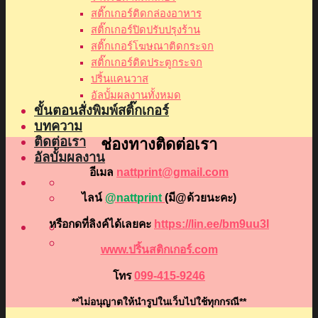
สติ๊กเกอร์ติดกล่องอาหาร
สติ๊กเกอร์ปิดปรับปรุงร้าน
สติ๊กเกอร์โฆษณาติดกระจก
สติ๊กเกอร์ติดประตูกระจก
ปริ้นแคนวาส
อัลบั้มผลงานทั้งหมด
ขั้นตอนสั่งพิมพ์สติ๊กเกอร์
บทความ
ติดต่อเรา
ช่องทางติดต่อเรา
อัลบั้มผลงาน
อีเมล
nattprint@gmail.com
ไลน์
@nattprint
(มี@ด้วยนะคะ)
หรือกดที่ลิงค์ได้เลยคะ
https://lin.ee/bm9uu3I
www.ปริ้นสติกเกอร์.com
โทร
099-415-9246
**ไม่อนุญาตให้นำรูปในเว็บไปใช้ทุกกรณี**