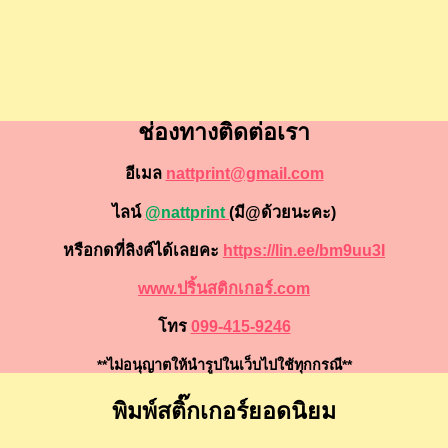
ช่องทางติดต่อเรา
อีเมล
nattprint@gmail.com
ไลน์
@nattprint
(มี@ด้วยนะคะ)
หรือกดที่ลิงค์ได้เลยคะ
https://lin.ee/bm9uu3I
www.ปริ้นสติกเกอร์.com
โทร
099-415-9246
**ไม่อนุญาตให้นำรูปในเว็บไปใช้ทุกกรณี**
พิมพ์สติ๊กเกอร์ยอดนิยม