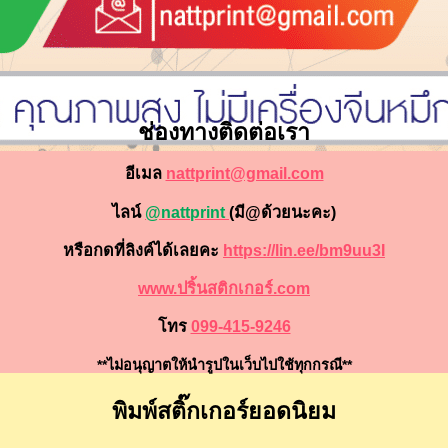
ช่องทางติดต่อเรา
อีเมล
nattprint@gmail.com
ไลน์
@nattprint
(มี@ด้วยนะคะ)
หรือกดที่ลิงค์ได้เลยคะ
https://lin.ee/bm9uu3I
www.ปริ้นสติกเกอร์.com
โทร
099-415-9246
**ไม่อนุญาตให้นำรูปในเว็บไปใช้ทุกกรณี**
พิมพ์สติ๊กเกอร์ยอดนิยม