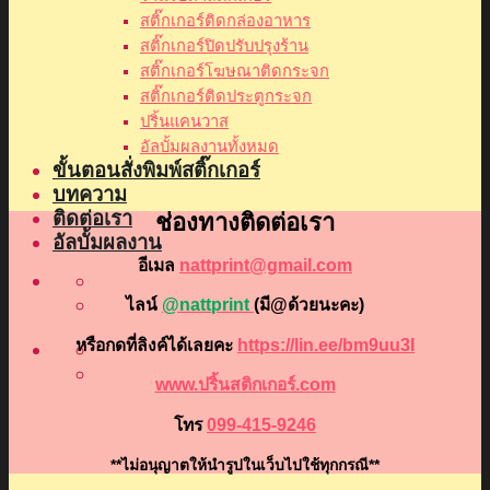
สติ๊กเกอร์ติดกล่องอาหาร
สติ๊กเกอร์ปิดปรับปรุงร้าน
สติ๊กเกอร์โฆษณาติดกระจก
สติ๊กเกอร์ติดประตูกระจก
ปริ้นแคนวาส
อัลบั้มผลงานทั้งหมด
ขั้นตอนสั่งพิมพ์สติ๊กเกอร์
บทความ
ติดต่อเรา
ช่องทางติดต่อเรา
อัลบั้มผลงาน
อีเมล
nattprint@gmail.com
ไลน์
@nattprint
(มี@ด้วยนะคะ)
หรือกดที่ลิงค์ได้เลยคะ
https://lin.ee/bm9uu3I
www.ปริ้นสติกเกอร์.com
โทร
099-415-9246
**ไม่อนุญาตให้นำรูปในเว็บไปใช้ทุกกรณี**