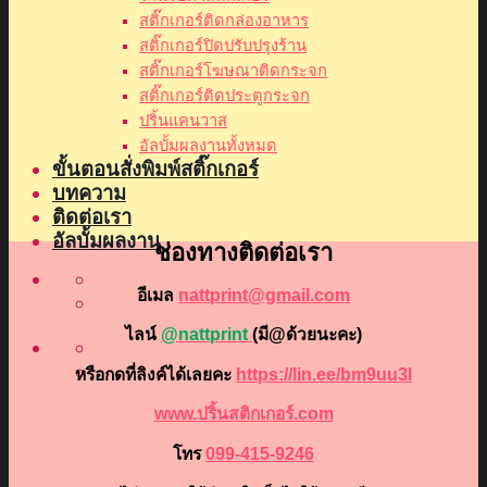
สติ๊กเกอร์ติดกล่องอาหาร
สติ๊กเกอร์ปิดปรับปรุงร้าน
สติ๊กเกอร์โฆษณาติดกระจก
สติ๊กเกอร์ติดประตูกระจก
ปริ้นแคนวาส
อัลบั้มผลงานทั้งหมด
ขั้นตอนสั่งพิมพ์สติ๊กเกอร์
บทความ
ติดต่อเรา
อัลบั้มผลงาน
ช่องทางติดต่อเรา
อีเมล
nattprint@gmail.com
ไลน์
@nattprint
(มี@ด้วยนะคะ)
หรือกดที่ลิงค์ได้เลยคะ
https://lin.ee/bm9uu3I
www.ปริ้นสติกเกอร์.com
โทร
099-415-9246