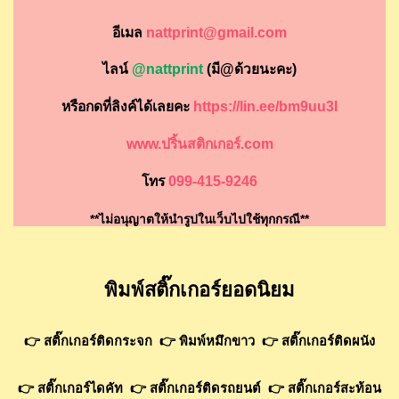
อีเมล
nattprint@gmail.com
ไลน์
@nattprint
(มี@ด้วยนะคะ)
หรือกดที่ลิงค์ได้เลยคะ
https://lin.ee/bm9uu3I
www.ปริ้นสติกเกอร์.com
โทร
099-415-9246
**ไม่อนุญาตให้นำรูปในเว็บไปใช้ทุกกรณี**
พิมพ์สติ๊กเกอร์ยอดนิยม
👉
สติ๊กเกอร์ติดกระจก
👉
พิมพ์หมึกขาว
👉
สติ๊กเกอร์ติดผนัง
👉
สติ๊กเกอร์ไดคัท
👉
สติ๊กเกอร์ติดรถยนต์
👉
สติ๊กเกอร์สะท้อน