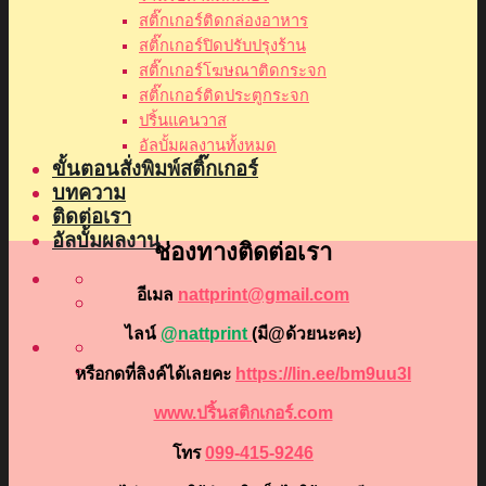
สติ๊กเกอร์ติดกล่องอาหาร
สติ๊กเกอร์ปิดปรับปรุงร้าน
สติ๊กเกอร์โฆษณาติดกระจก
สติ๊กเกอร์ติดประตูกระจก
ปริ้นแคนวาส
อัลบั้มผลงานทั้งหมด
ขั้นตอนสั่งพิมพ์สติ๊กเกอร์
บทความ
ติดต่อเรา
อัลบั้มผลงาน
ช่องทางติดต่อเรา
อีเมล
nattprint@gmail.com
ไลน์
@nattprint
(มี@ด้วยนะคะ)
หรือกดที่ลิงค์ได้เลยคะ
https://lin.ee/bm9uu3I
www.ปริ้นสติกเกอร์.com
โทร
099-415-9246