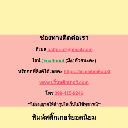
ช่องทางติดต่อเรา
อีเมล
nattprint@gmail.com
ไลน์
@nattprint
(มี@ด้วยนะคะ)
หรือกดที่ลิงค์ได้เลยคะ
https://lin.ee/bm9uu3I
www.ปริ้นสติกเกอร์.com
โทร
099-415-9246
**ไม่อนุญาตให้นำรูปในเว็บไปใช้ทุกกรณี**
พิมพ์สติ๊กเกอร์ยอดนิยม