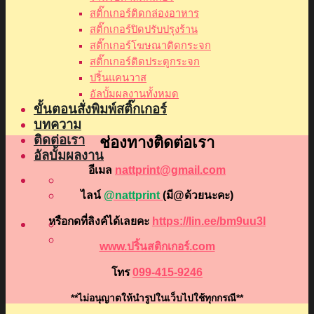
สติ๊กเกอร์ติดกล่องอาหาร
สติ๊กเกอร์ปิดปรับปรุงร้าน
สติ๊กเกอร์โฆษณาติดกระจก
สติ๊กเกอร์ติดประตูกระจก
ปริ้นแคนวาส
อัลบั้มผลงานทั้งหมด
ขั้นตอนสั่งพิมพ์สติ๊กเกอร์
บทความ
ติดต่อเรา
ช่องทางติดต่อเรา
อัลบั้มผลงาน
อีเมล
nattprint@gmail.com
ไลน์
@nattprint
(มี@ด้วยนะคะ)
หรือกดที่ลิงค์ได้เลยคะ
https://lin.ee/bm9uu3I
www.ปริ้นสติกเกอร์.com
โทร
099-415-9246
**ไม่อนุญาตให้นำรูปในเว็บไปใช้ทุกกรณี**