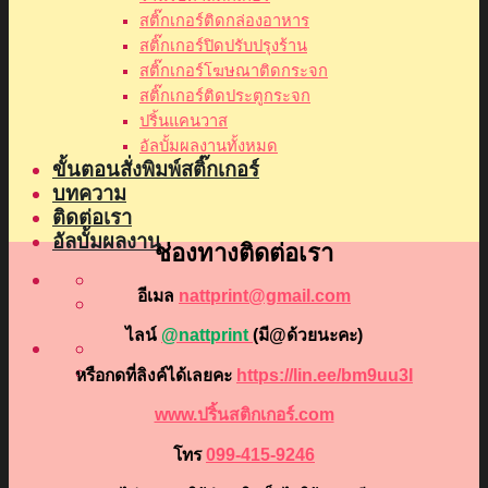
สติ๊กเกอร์ติดกล่องอาหาร
สติ๊กเกอร์ปิดปรับปรุงร้าน
สติ๊กเกอร์โฆษณาติดกระจก
สติ๊กเกอร์ติดประตูกระจก
ปริ้นแคนวาส
อัลบั้มผลงานทั้งหมด
ขั้นตอนสั่งพิมพ์สติ๊กเกอร์
บทความ
ติดต่อเรา
อัลบั้มผลงาน
ช่องทางติดต่อเรา
อีเมล
nattprint@gmail.com
ไลน์
@nattprint
(มี@ด้วยนะคะ)
หรือกดที่ลิงค์ได้เลยคะ
https://lin.ee/bm9uu3I
www.ปริ้นสติกเกอร์.com
โทร
099-415-9246