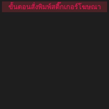
ขั้นตอนสั่งพิมพ์สติ๊กเกอร์โฆษณา